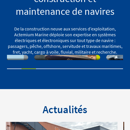
maintenance de navires
De la construction neuve aux services d’exploitation,
Actemium Marine déploie son expertise en systèmes
électriques et électroniques sur tout type de navire :
passagers, pêche, offshore, servitude et travaux maritimes,
fret, yacht, cargo à voile, fluvial, militaire et recherche.
ION
REFIT COMPLET
INTÉG
E
ÉLECTRICITÉ ET
DE SY
ÉLECTRONIQUE
D’ÉNE
EUR
DE NAVIGATION,
INNOV
VEC
DE LA VEDETTE
LE BAL
E
DE LAMANAGE
OCÉAN
« LE NORDIC »
AUGUS
Actualités
FRESN
(BOH2