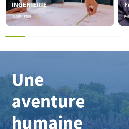
INGENIERIE
F
INGÉNIERIE
FA
Une
aventure
humaine