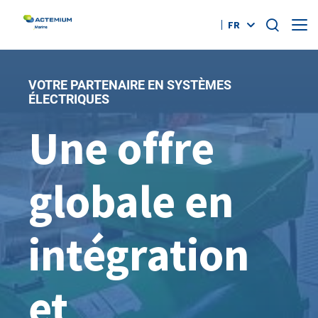
FR
Qui sommes-nous ?
VOTRE PARTENAIRE EN SYSTÈMES
ÉLECTRIQUES
Nos offres
Une offre
Rechercher :
Références
globale en
Actus
Emplois
intégration
Contact
et
youtube
twitter
linkedin