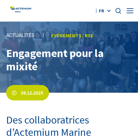
FR
Qui sommes-nous ?
ACTUALITÉS
EVÉNEMENTS / RSE
Nos offres
Engagement pour la
Rechercher :
mixité
Références
Actus
09.12.2025
Emplois
Des collaboratrices
Contact
d’Actemium Marine
youtube
twitter
linkedin