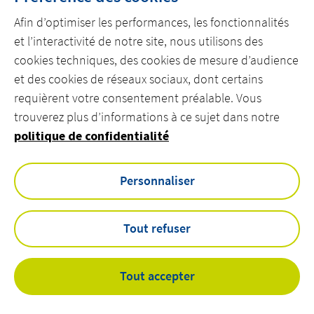
LES ENTREPRISES
Afin d’optimiser les performances, les fonctionnalités
et l’interactivité de notre site, nous utilisons des
NOS OFFRES
cookies techniques, des cookies de mesure d’audience
NOS RÉFÉRENCES
et des cookies de réseaux sociaux, dont certains
NOS ACTUS
requièrent votre consentement préalable. Vous
trouverez plus d’informations à ce sujet dans notre
NOS OFFRES D'EMPLOI
politique de confidentialité
NOUS CONTACTER
Personnaliser
linkedin
youtube
twitter
Tout refuser
Cookies
Mentions légales
Tout accepter
Nous contacter
©
Actemium - All rights reserved 2026