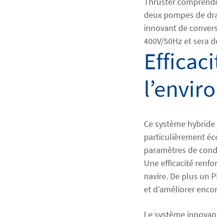
Thruster comprendr
deux pompes de drag
innovant de convers
400V/50Hz et sera 
Efficac
l’envi
Ce système hybride 
particulièrement éc
paramètres de condu
Une efficacité renf
navire. De plus un
et d’améliorer enco
Le système innovant