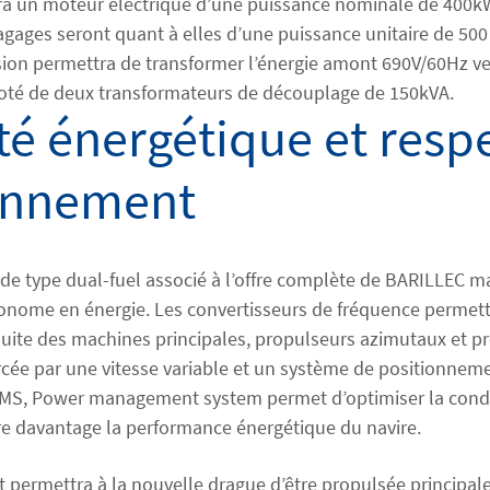
a un moteur électrique d’une puissance nominale de 400kW
ages seront quant à elles d’une puissance unitaire de 500
ion permettra de transformer l’énergie amont 690V/60Hz ve
doté de deux transformateurs de découplage de 150kVA.
ité énergétique et resp
ronnement
de type dual-fuel associé à l’offre complète de BARILLEC ma
onome en énergie. Les convertisseurs de fréquence permett
ite des machines principales, propulseurs azimutaux et pr
orcée par une vitesse variable et un système de positionne
 PMS, Power management system permet d’optimiser la cond
re davantage la performance énergétique du navire.
 permettra à la nouvelle drague d’être propulsée principa