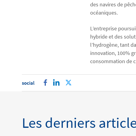
des navires de pêch
océaniques.
L’entreprise poursu
hybride et des solu
l’hydrogène, tant da
innovation, 100% gr
consommation de car
facebook
linkedin
twitter
social
Les derniers articl