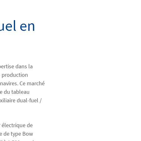
uel en
ertise dans la
e production
 navires. Ce marché
re du tableau
iliaire dual-fuel /
électrique de
re de type Bow