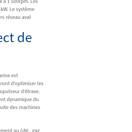
 à 1 500rpm. Les
 kW. Le système
rs réseau aval
ect de
rine est
ront d’optimiser les
opulseur d’étrave.
ment dynamique du
uite des machines
lement au GNL, gaz