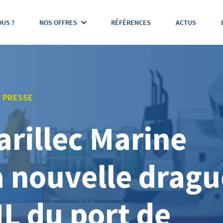
US ?
NOS OFFRES
RÉFÉRENCES
ACTUS
 PRESSE
arillec Marine
a nouvelle dragu
L du port de