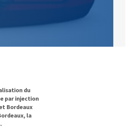
lisation du
e par injection
 et Bordeaux
Bordeaux, la
.